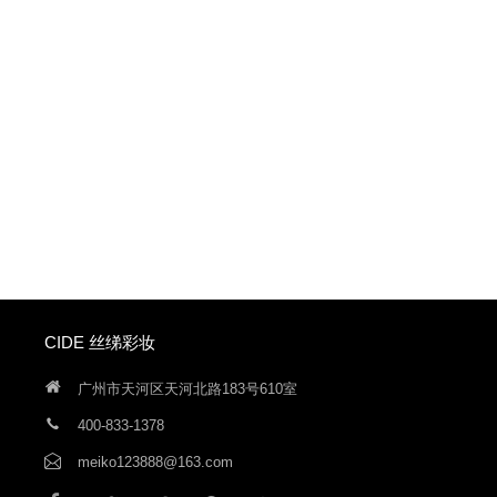
CIDE 丝绨彩妆
广州市天河区天河北路183号610室
400-833-1378
meiko123888@163.com