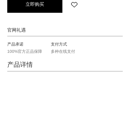
立即购买
官网礼遇
产品承诺
支付方式
100%官方正品保障
多种在线支付
产品详情