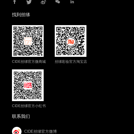
找到丝绨
CIDE丝绨官方微商城
丝绨彩妆官方淘宝店
CIDE丝绨官方小红书
联系我们
CIDE丝绨官方微博