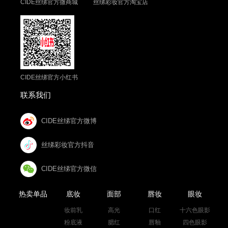
CIDE丝绨官方微商城
丝绨彩妆官方淘宝店
CIDE丝绨官方小红书
联系我们
CIDE丝绨官方微博
丝绨彩妆官方抖音
CIDE丝绨官方微信
热卖单品
底妆
面部
唇妆
眼妆
妆前乳
高光
口红
十六色眼影
粉底液
腮红
唇釉
四色眼影