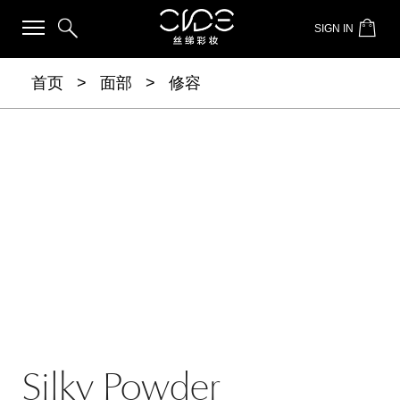
SIGN IN
首页
>
面部
>
修容
Silky Powder