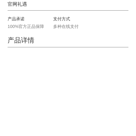
官网礼遇
产品承诺
支付方式
100%官方正品保障
多种在线支付
产品详情